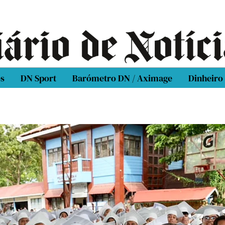
os
DN Sport
Barómetro DN / Aximage
Dinheiro