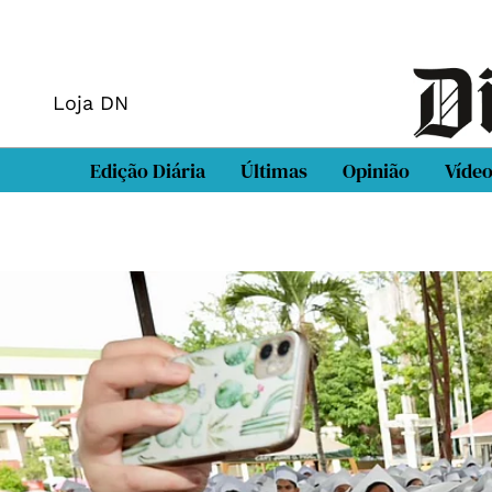
Loja DN
Edição Diária
Últimas
Opinião
Víde