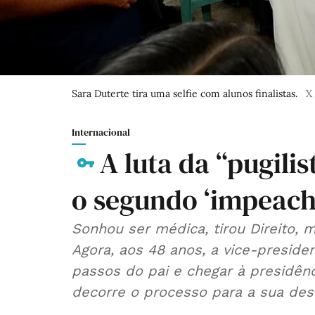
Sara Duterte tira uma selfie com alunos finalistas.
X
Internacional
A luta da “pugili
o segundo ‘impeac
Sonhou ser médica, tirou Direito, m
Agora, aos 48 anos, a vice-presidente pode ver o sonho de seguir os
passos do pai e chegar à presidên
decorre o processo para a sua dest