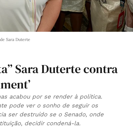
 de Sara Duterte
sta” Sara Duterte contra
hment’
as acabou por se render à política.
cia ser destruído se o Senado, onde
ituição, decidir condená-la.