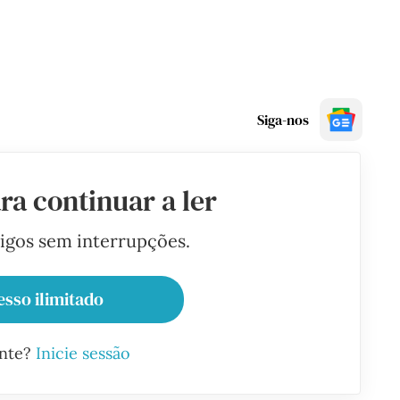
Siga-nos
ra continuar a ler
tigos sem interrupções.
esso ilimitado
ante?
Inicie sessão