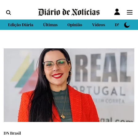
Edição Diária
Últimas
Opinião
Vídeos
DN Sport
DN Brasil