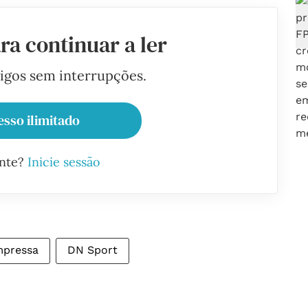
ra continuar a ler
tigos sem interrupções.
esso ilimitado
ante?
Inicie sessão
mpressa
DN Sport