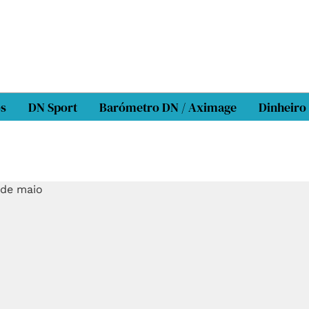
os
DN Sport
Barómetro DN / Aximage
Dinheiro