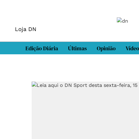
Loja DN
Edição Diária
Últimas
Opinião
Víde