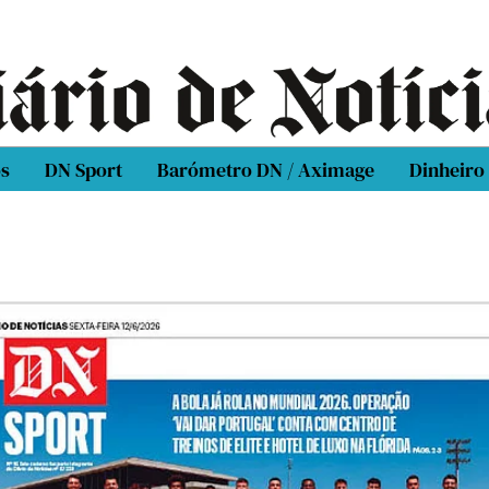
os
DN Sport
Barómetro DN / Aximage
Dinheiro