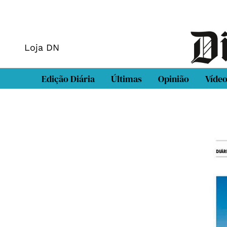
Loja DN
Edição Diária
Últimas
Opinião
Víde