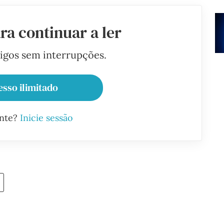
ra continuar a ler
tigos sem interrupções.
esso ilimitado
ante?
Inicie sessão