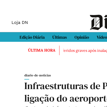
Loja DN
Edição Diária
Últimas
Opinião
Víde
ÚLTIMA HORA
rado morto em Sintra
Três feridos graves após inalação d
diario-de-noticias
Infraestruturas de 
ligação do aeroport