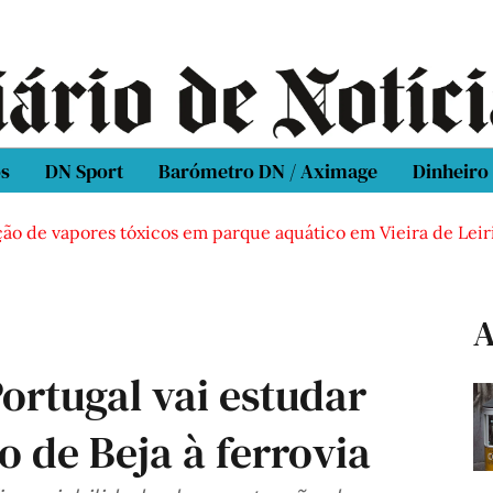
os
DN Sport
Barómetro DN / Aximage
Dinheiro
e vapores tóxicos em parque aquático em Vieira de Leiria
A
Portugal vai estudar
o de Beja à ferrovia