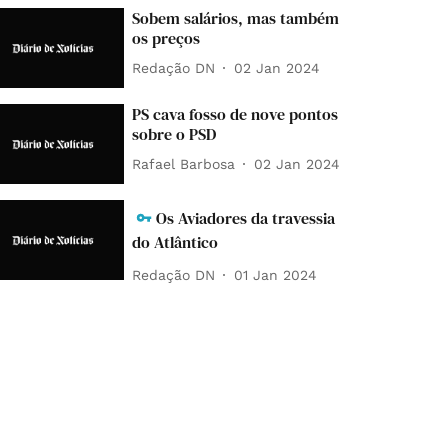
Sobem salários, mas também
os preços
Redação DN
02 Jan 2024
PS cava fosso de nove pontos
sobre o PSD
Rafael Barbosa
02 Jan 2024
Os Aviadores da travessia
do Atlântico
Redação DN
01 Jan 2024