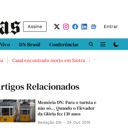
Assine
Entrar
 Vivo
DN Brasil
Conferências
DN LAB
Class
Casal encontrado morto em Sintra
Três feridos graves a
rtigos Relacionados
Memória DN: Para o turista e
não só... Quando o Elevador
da Glória fez 130 anos
Redação DN
24 Out 2015