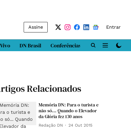
Assine
Entrar
 Vivo
DN Brasil
Conferências
DN LAB
Class
rtigos Relacionados
Memória DN: Para o turista e
não só... Quando o Elevador
da Glória fez 130 anos
Redação DN
24 Out 2015