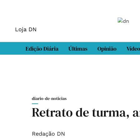
Loja DN
Edição Diária
Últimas
Opinião
Víde
diario-de-noticias
Retrato de turma, a
Redação DN