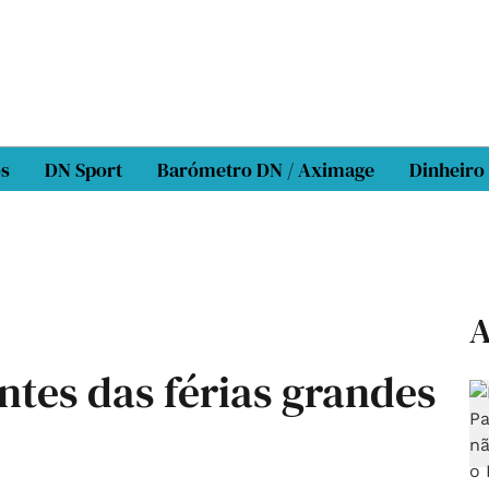
os
DN Sport
Barómetro DN / Aximage
Dinheiro
A
ntes das férias grandes