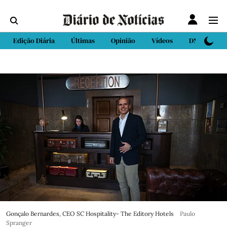
Edição Diária
Últimas
Opinião
Vídeos
DN Sport
Gonçalo Bernardes, CEO SC Hospitality- The Editory Hotels
Paulo
Spranger