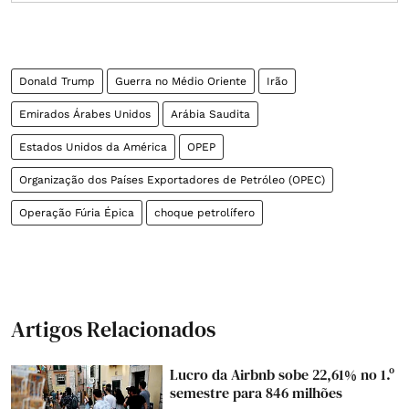
Donald Trump
Guerra no Médio Oriente
Irão
Emirados Árabes Unidos
Arábia Saudita
Estados Unidos da América
OPEP
Organização dos Países Exportadores de Petróleo (OPEC)
Operação Fúria Épica
choque petrolífero
Artigos Relacionados
Lucro da Airbnb sobe 22,61% no 1.º
semestre para 846 milhões