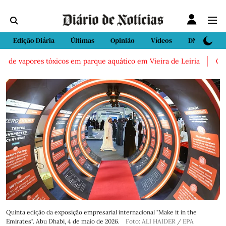
Edição Diária
Últimas
Opinião
Vídeos
DN Sport
pores tóxicos em parque aquático em Vieira de Leiria
Casal enco
Quinta edição da exposição empresarial internacional "Make it in the
Emirates". Abu Dhabi, 4 de maio de 2026.
Foto: ALI HAIDER / EPA