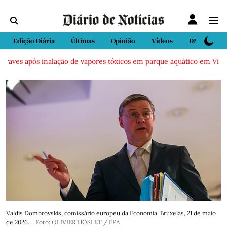
Edição Diária
Últimas
Opinião
Vídeos
DN Sport
ves após inalação de vapores tóxicos em parque aquático em Vieira de
Valdis Dombrovskis, comissário europeu da Economia. Bruxelas, 21 de maio
de 2026.
Foto: OLIVIER HOSLET / EPA