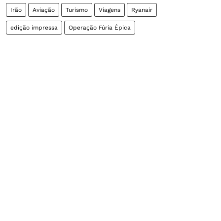
Irão
Aviação
Turismo
Viagens
Ryanair
edição impressa
Operação Fúria Épica