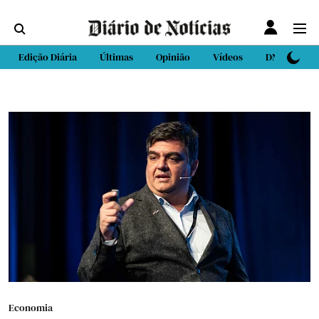
Edição Diária
Últimas
Opinião
Vídeos
DN Sport
Economia