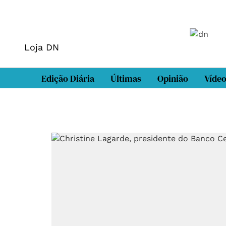
Loja DN
Edição Diária
Últimas
Opinião
Víde