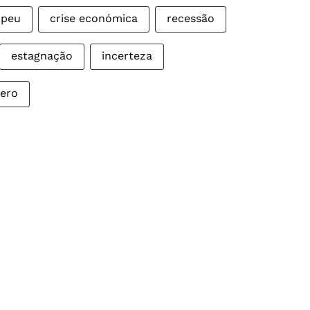
opeu
crise económica
recessão
estagnação
incerteza
fero