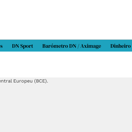
os
DN Sport
Barómetro DN / Aximage
Dinheiro