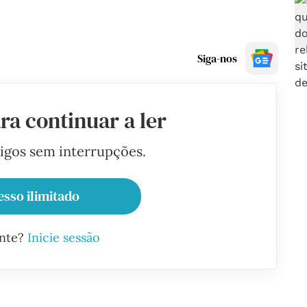
Siga-nos
ra continuar a ler
tigos sem interrupções.
esso ilimitado
ante?
Inicie sessão