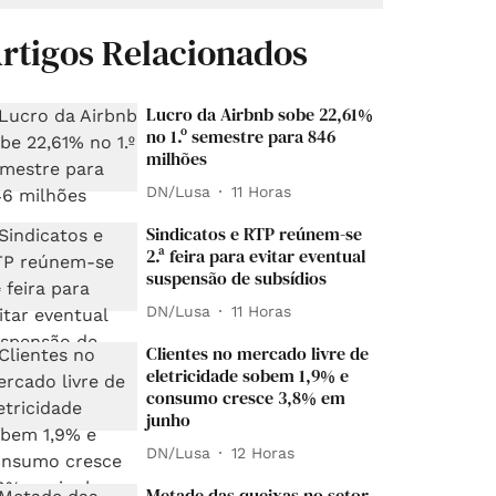
rtigos Relacionados
Lucro da Airbnb sobe 22,61%
no 1.º semestre para 846
milhões
DN/Lusa
11 Horas
Sindicatos e RTP reúnem-se
2.ª feira para evitar eventual
suspensão de subsídios
DN/Lusa
11 Horas
Clientes no mercado livre de
eletricidade sobem 1,9% e
consumo cresce 3,8% em
junho
DN/Lusa
12 Horas
Metade das queixas no setor