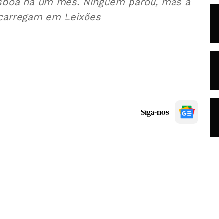
Lisboa há um mês. Ninguém parou, mas a
scarregam em Leixões
Siga-nos