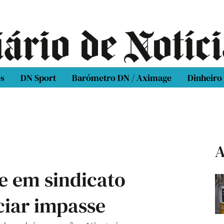
os
DN Sport
Barómetro DN / Aximage
Dinheiro
A
e em sindicato
ciar impasse