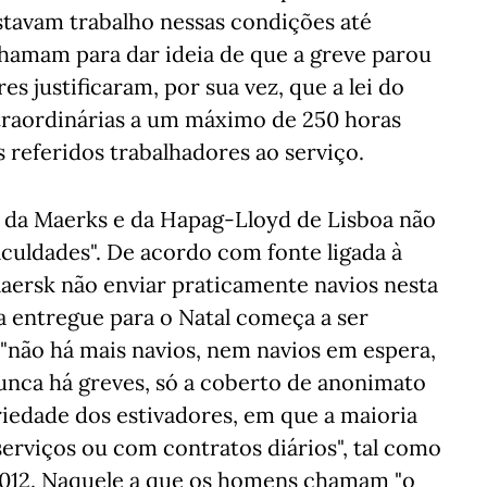
tavam trabalho nessas condições até
hamam para dar ideia de que a greve parou
s justificaram, por sua vez, que a lei do
xtraordinárias a um máximo de 250 horas
 referidos trabalhadores ao serviço.
os da Maerks e da Hapag-Lloyd de Lisboa não
iculdades". De acordo com fonte ligada à
 Maersk não enviar praticamente navios nesta
ga entregue para o Natal começa a ser
não há mais navios, nem navios em espera,
unca há greves, só a coberto de anonimato
iedade dos estivadores, em que a maioria
erviços ou com contratos diários", tal como
012. Naquele a que os homens chamam "o