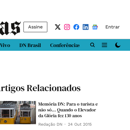
Assine
Entrar
 Vivo
DN Brasil
Conferências
DN LAB
Class
rtigos Relacionados
Memória DN: Para o turista e
não só... Quando o Elevador
da Glória fez 130 anos
Redação DN
24 Out 2015