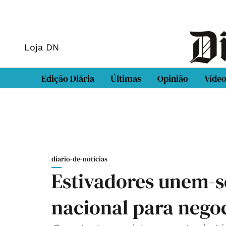
Loja DN
Edição Diária
Últimas
Opinião
Víde
diario-de-noticias
Estivadores unem-s
nacional para nego