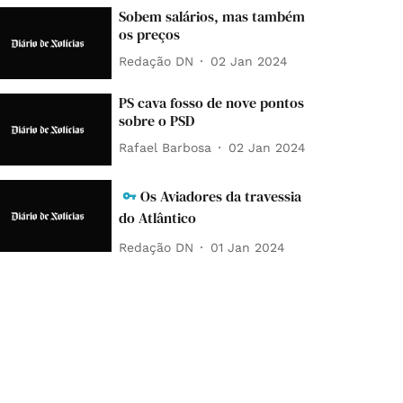
Sobem salários, mas também
os preços
Redação DN
02 Jan 2024
PS cava fosso de nove pontos
sobre o PSD
Rafael Barbosa
02 Jan 2024
Os Aviadores da travessia
do Atlântico
Redação DN
01 Jan 2024