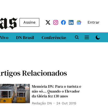
Assine
Entrar
 Vivo
DN Brasil
Conferências
DN LAB
Class
rtigos Relacionados
Memória DN: Para o turista e
não só... Quando o Elevador
da Glória fez 130 anos
Redação DN
24 Out 2015