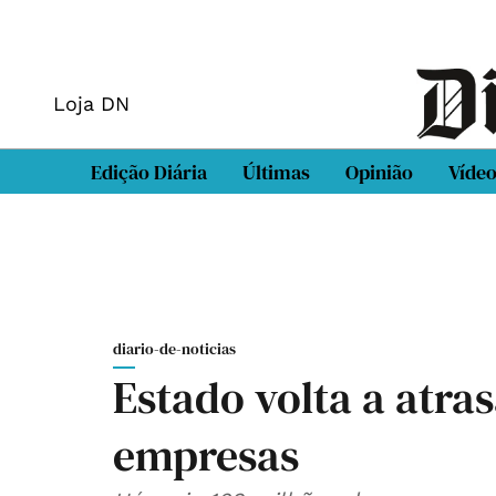
Loja DN
Edição Diária
Últimas
Opinião
Víde
diario-de-noticias
Estado volta a atra
empresas