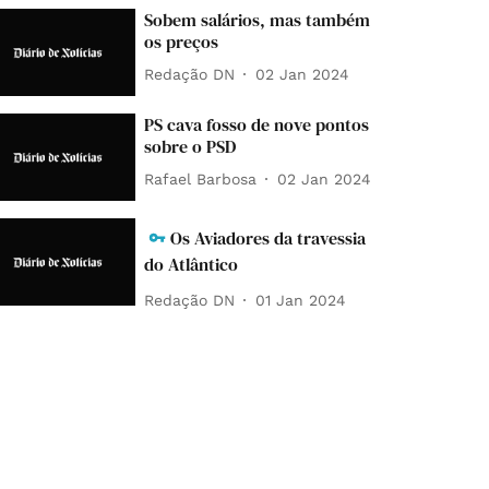
Sobem salários, mas também
os preços
Redação DN
02 Jan 2024
PS cava fosso de nove pontos
sobre o PSD
Rafael Barbosa
02 Jan 2024
Os Aviadores da travessia
do Atlântico
Redação DN
01 Jan 2024