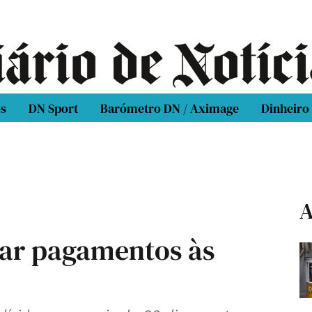
os
DN Sport
Barómetro DN / Aximage
Dinheiro
A
sar pagamentos às