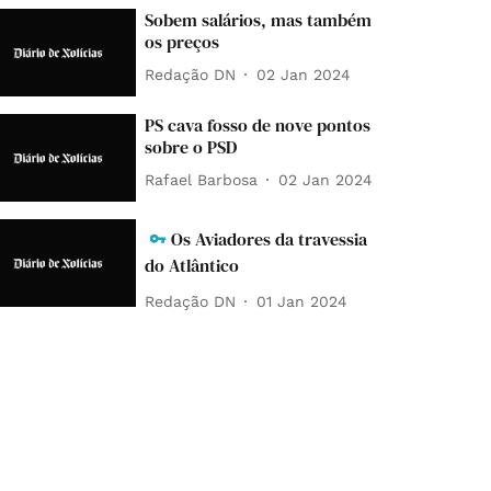
Sobem salários, mas também
os preços
Redação DN
02 Jan 2024
PS cava fosso de nove pontos
sobre o PSD
Rafael Barbosa
02 Jan 2024
Os Aviadores da travessia
do Atlântico
Redação DN
01 Jan 2024