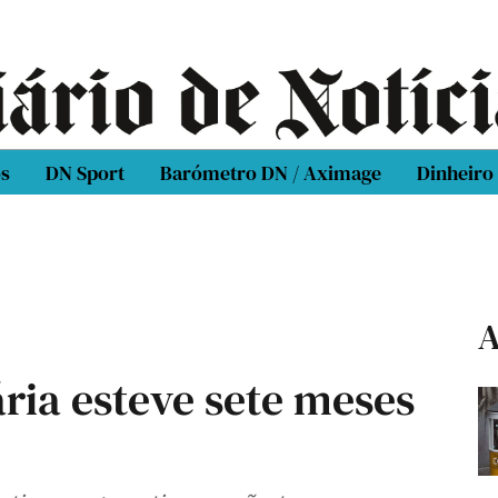
os
DN Sport
Barómetro DN / Aximage
Dinheiro
A
ria esteve sete meses