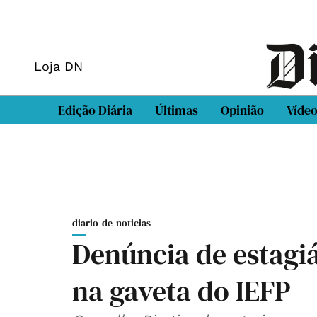
Loja DN
Edição Diária
Últimas
Opinião
Víde
diario-de-noticias
Denúncia de estagiá
na gaveta do IEFP