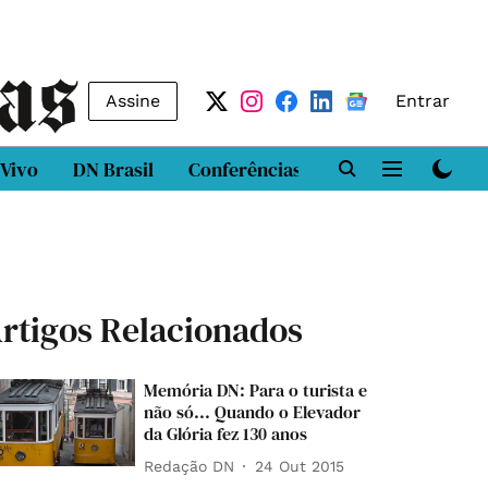
Assine
Entrar
 Vivo
DN Brasil
Conferências
DN LAB
Class
rtigos Relacionados
Memória DN: Para o turista e
não só... Quando o Elevador
da Glória fez 130 anos
Redação DN
24 Out 2015