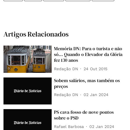
Artigos Relacionados
Memória DN: Para o turista e não
só... Quando o Elevador da Glória
fez 130 anos
Redação DN
24 Out 2015
Sobem salários, mas também os
preços
Redação DN
02 Jan 2024
PS cava fosso de nove pontos
sobre o PSD
Rafael Barbosa
02 Jan 2024