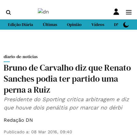
Edição Diária
Últimas
Opinião
Vídeos
DN Sport
diario-de-noticias
Bruno de Carvalho diz que Renato
Sanches podia ter partido uma
perna a Ruiz
Presidente do Sporting critica arbitragem e diz
que houve dois penáltis por marcar no dérbi
Redação DN
Publicado a
:
08 Mar 2016, 09:40