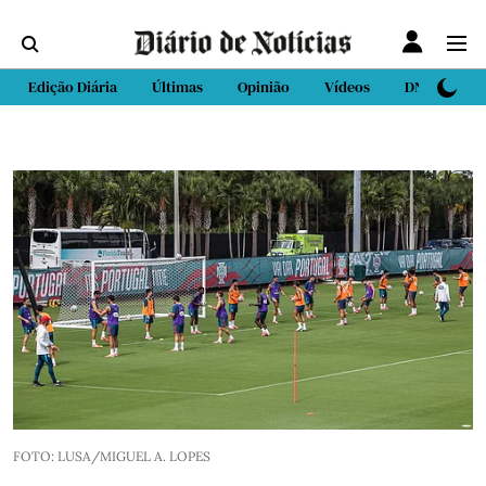
Edição Diária
Últimas
Opinião
Vídeos
DN Sport
FOTO: LUSA/MIGUEL A. LOPES