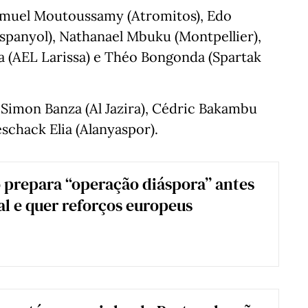
amuel Moutoussamy (Atromitos), Edo
spanyol), Nathanael Mbuku (Montpellier),
ta (AEL Larissa) e Théo Bongonda (Spartak
Simon Banza (Al Jazira), Cédric Bakambu
eschack Elia (Alanyaspor).
prepara “operação diáspora” antes
l e quer reforços europeus