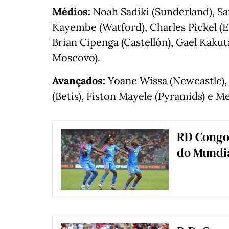
Médios:
Noah Sadiki (Sunderland), S
Kayembe (Watford), Charles Pickel (E
Brian Cipenga (Castellón), Gael Kaku
Moscovo).
Avançados:
Yoane Wissa (Newcastle), 
(Betis), Fiston Mayele (Pyramids) e M
RD Congo 
do Mundia