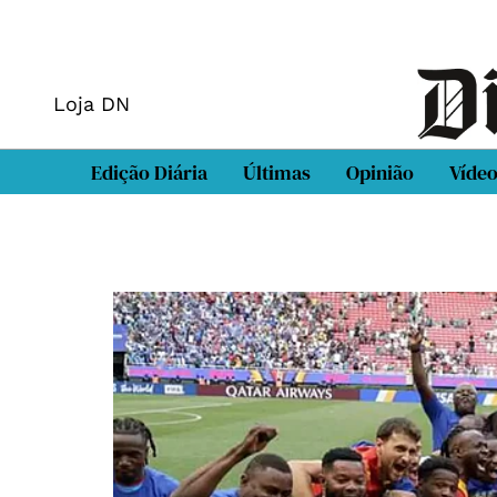
Loja DN
Edição Diária
Últimas
Opinião
Víde