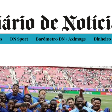
os
DN Sport
Barómetro DN / Aximage
Dinheiro