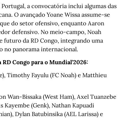
Portugal, a convocatória inclui algumas das
ricana. O avançado Yoane Wissa assume-se
que do setor ofensivo, enquanto Aaron
redor defensivo. No meio-campo, Noah
de futuro da RD Congo, integrando uma
ão no panorama internacional.
da RD Congo para o Mundial’2026:
e), Timothy Fayulu (FC Noah) e Matthieu
ron Wan-Bissaka (West Ham), Axel Tuanzebe
oris Kayembe (Genk), Nathan Kapuadi
ian), Dylan Batubinsika (AEL Larissa) e