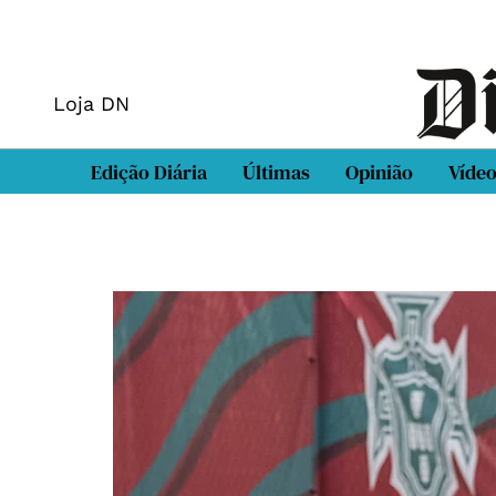
Loja DN
Edição Diária
Últimas
Opinião
Víde