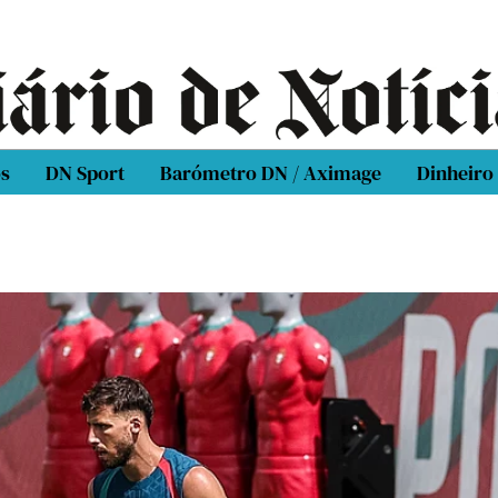
os
DN Sport
Barómetro DN / Aximage
Dinheiro