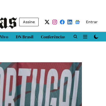
Assine
Entrar
 Vivo
DN Brasil
Conferências
DN LAB
Class