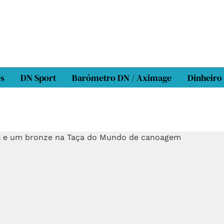
os
DN Sport
Barómetro DN / Aximage
Dinheiro