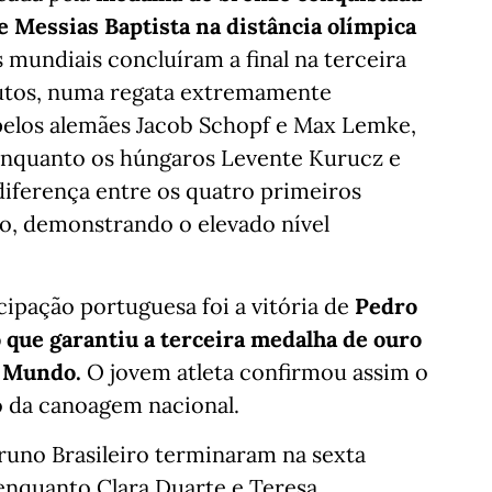
e Messias Baptista na distância olímpica
 mundiais concluíram a final na terceira
nutos, numa regata extremamente
 pelos alemães Jacob Schopf e Max Lemke,
enquanto os húngaros Levente Kurucz e
diferença entre os quatro primeiros
ndo, demonstrando o elevado nível
cipação portuguesa foi a vitória de
Pedro
 que garantiu a terceira medalha de ouro
o Mundo.
O jovem atleta confirmou assim o
o da canoagem nacional.
Bruno Brasileiro terminaram na sexta
 enquanto Clara Duarte e Teresa