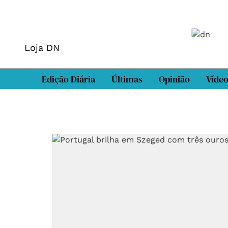
Loja DN
Edição Diária
Últimas
Opinião
Víde