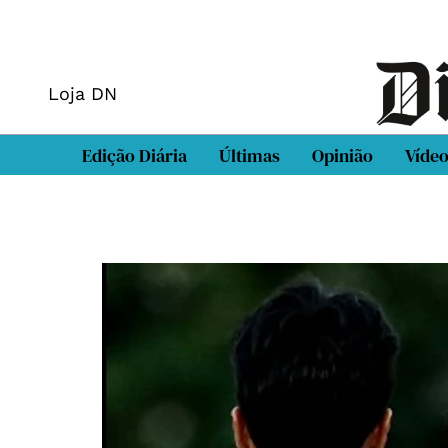
Loja DN
Edição Diária
Últimas
Opinião
Víde