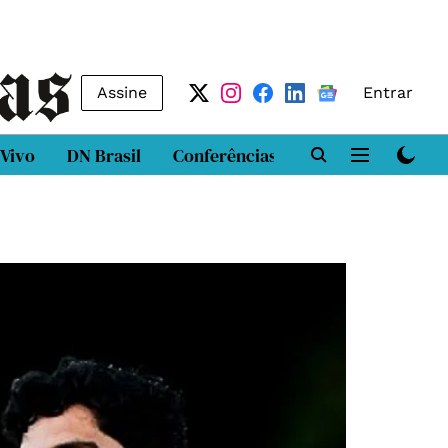
Assine
Entrar
 Vivo
DN Brasil
Conferências
DN LAB
Class