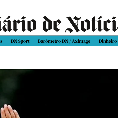
os
DN Sport
Barómetro DN / Aximage
Dinheiro