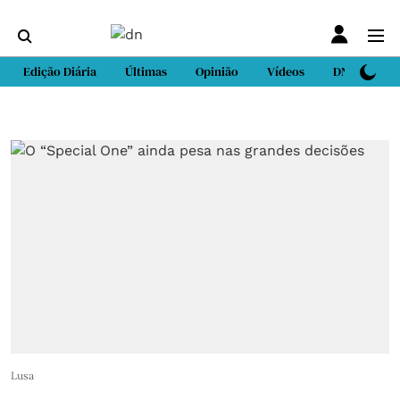
Edição Diária
Últimas
Opinião
Vídeos
DN Sport
Lusa