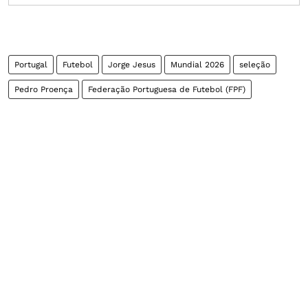
Portugal
Futebol
Jorge Jesus
Mundial 2026
seleção
Pedro Proença
Federação Portuguesa de Futebol (FPF)