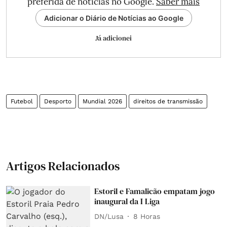
preferida de notícias no Google.
Saber mais
Adicionar o Diário de Notícias ao Google
Já adicionei
Futebol
Desporto
Mundial 2026
direitos de transmissão
Artigos Relacionados
Estoril e Famalicão empatam jogo
inaugural da I Liga
DN/Lusa
8 Horas