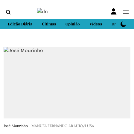
Edição Diária
Últimas
Opinião
Vídeos
DN Sport
José Mourinho
MANUEL FERNANDO ARAÚJO/LUSA