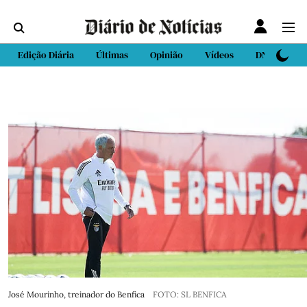
Edição Diária
Últimas
Opinião
Vídeos
DN Sport
José Mourinho, treinador do Benfica
FOTO: SL BENFICA