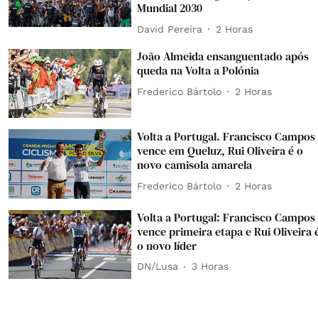
Mundial 2030
David Pereira
2 Horas
João Almeida ensanguentado após
queda na Volta a Polónia
Frederico Bártolo
2 Horas
Volta a Portugal. Francisco Campos
vence em Queluz, Rui Oliveira é o
novo camisola amarela
Frederico Bártolo
2 Horas
Volta a Portugal: Francisco Campos
vence primeira etapa e Rui Oliveira 
o novo líder
DN/Lusa
3 Horas