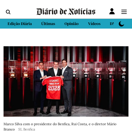
Edição Diária
Últimas
Opinião
Vídeos
DN Sport
Marco Silva com o presidente do Benfica, Rui Costa, e o diretor Mário
Branco
SL Benfica