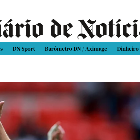
os
DN Sport
Barómetro DN / Aximage
Dinheiro