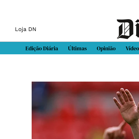
Loja DN
Edição Diária
Últimas
Opinião
Víde