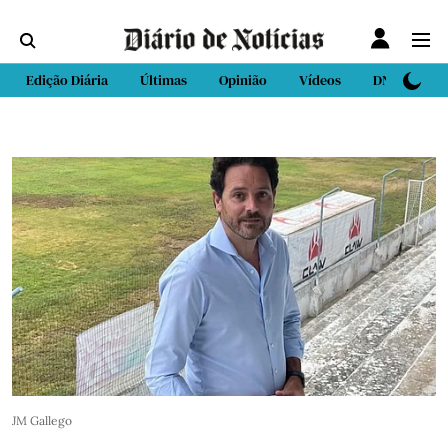
Edição Diária
Últimas
Opinião
Vídeos
DN Sport
JM Gallego