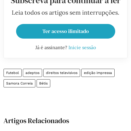
Subscreva para continuar a ler
Leia todos os artigos sem interrupções.
Ter acesso ilimitado
Já é assinante?
Inicie sessão
Futebol
adeptos
direitos televisivos
edição impressa
Samora Correia
Bétis
Artigos Relacionados