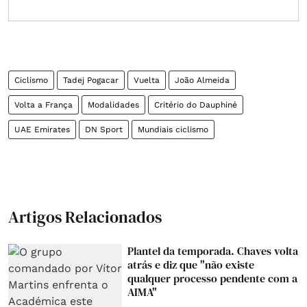
Ciclismo
Tadej Pogacar
Vuelta
João Almeida
Volta a França
Modalidades
Critério do Dauphiné
UAE Emirates
DN Sport
Mundiais ciclismo
Artigos Relacionados
Plantel da temporada. Chaves volta
atrás e diz que "não existe
qualquer processo pendente com a
AIMA"