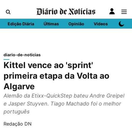
Edição Diária
Últimas
Opinião
Vídeos
DN Spo
diario-de-noticias
Kittel vence ao 'sprint'
primeira etapa da Volta ao
Algarve
Alemão da Etixx-QuickStep bateu Andre Greipel
e Jasper Stuyven. Tiago Machado foi o melhor
português
Redação DN