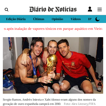
Edição Diária
Últimas
Opinião
Vídeos
DN Sport
s inalação de vapores tóxicos em parque aquático em Vieira de Leiria
Sergio Ramos, Andrés Iniesta e Xabi Alonso eram alguns dos nomes da
geração de ouro espanhola campeã em 2010.
Foto: Alex Livesey/FIFA