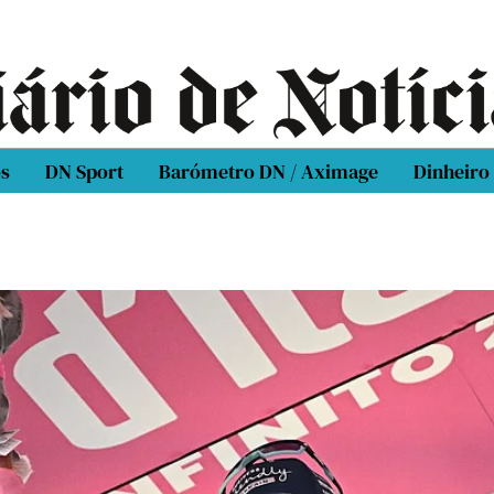
os
DN Sport
Barómetro DN / Aximage
Dinheiro