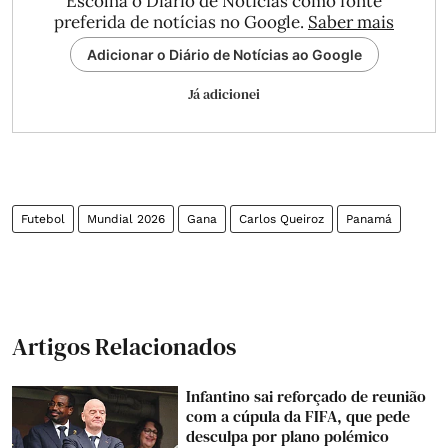
Escolha o Diário de Notícias como fonte
preferida de notícias no Google.
Saber mais
Adicionar o Diário de Notícias ao Google
Já adicionei
Futebol
Mundial 2026
Gana
Carlos Queiroz
Panamá
Artigos Relacionados
Infantino sai reforçado de reunião
com a cúpula da FIFA, que pede
desculpa por plano polémico