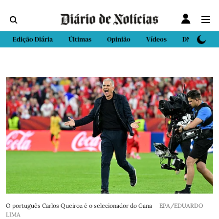
Edição Diária
Últimas
Opinião
Vídeos
DN Sport
O português Carlos Queiroz é o selecionador do Gana
EPA/EDUARDO
LIMA