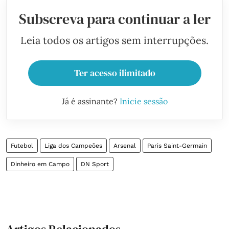
Subscreva para continuar a ler
Leia todos os artigos sem interrupções.
Ter acesso ilimitado
Já é assinante?
Inicie sessão
Futebol
Liga dos Campeões
Arsenal
Paris Saint-Germain
Dinheiro em Campo
DN Sport