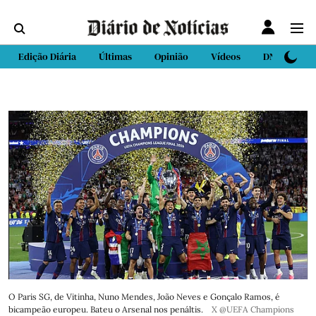
Edição Diária
Últimas
Opinião
Vídeos
DN Sport
O Paris SG, de Vitinha, Nuno Mendes, João Neves e Gonçalo Ramos, é
bicampeão europeu. Bateu o Arsenal nos penáltis.
X @UEFA Champions