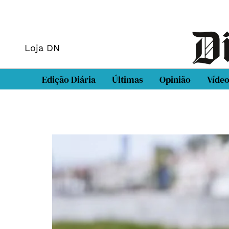
Loja DN
Edição Diária
Últimas
Opinião
Víde