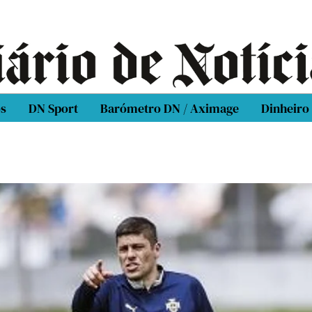
os
DN Sport
Barómetro DN / Aximage
Dinheiro