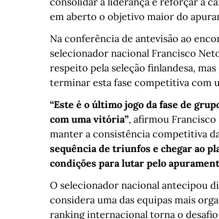
consolidar a liderança e reforçar a c
em aberto o objetivo maior do apura
Na conferência de antevisão ao encon
selecionador nacional Francisco Neto
respeito pela seleção finlandesa, ma
terminar esta fase competitiva com u
“Este é o último jogo da fase de gru
com uma vitória”
, afirmou Francisco
manter a consistência competitiva d
sequência de triunfos e chegar ao 
condições para lutar pelo apurament
O selecionador nacional antecipou di
considera uma das equipas mais orga
ranking internacional torna o desafi