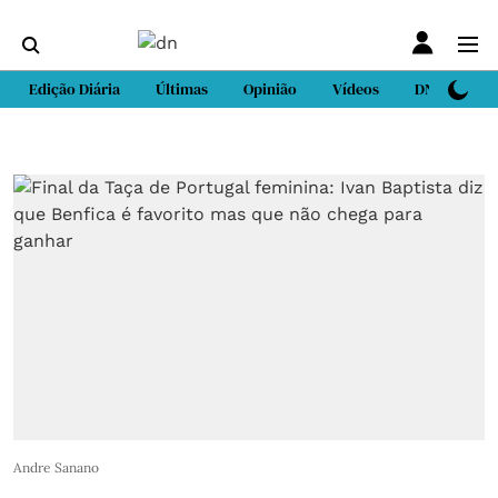
Edição Diária
Últimas
Opinião
Vídeos
DN Sport
Andre Sanano