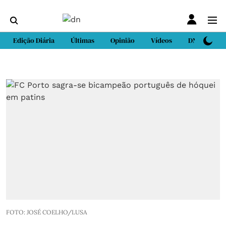
Edição Diária
Últimas
Opinião
Vídeos
DN Sport
FOTO: JOSÉ COELHO/LUSA