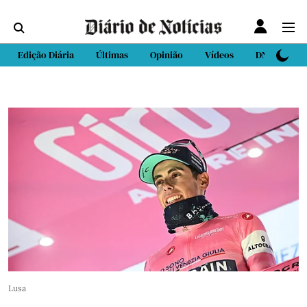
Edição Diária
Últimas
Opinião
Vídeos
DN Sport
Lusa