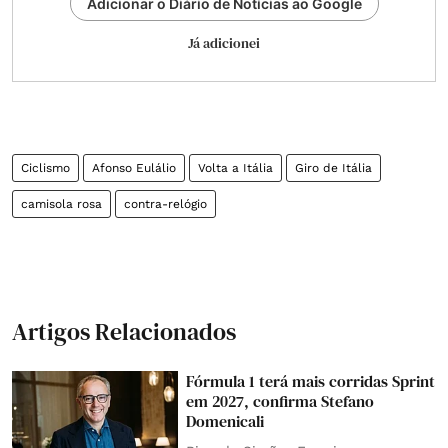
Adicionar o Diário de Notícias ao Google
Já adicionei
Ciclismo
Afonso Eulálio
Volta a Itália
Giro de Itália
camisola rosa
contra-relógio
Artigos Relacionados
Fórmula 1 terá mais corridas Sprint
em 2027, confirma Stefano
Domenicali