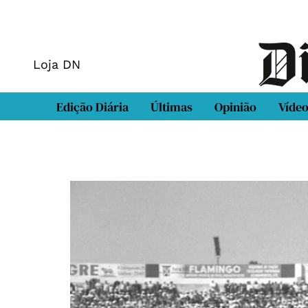
Loja DN
Edição Diária
Últimas
Opinião
Víde