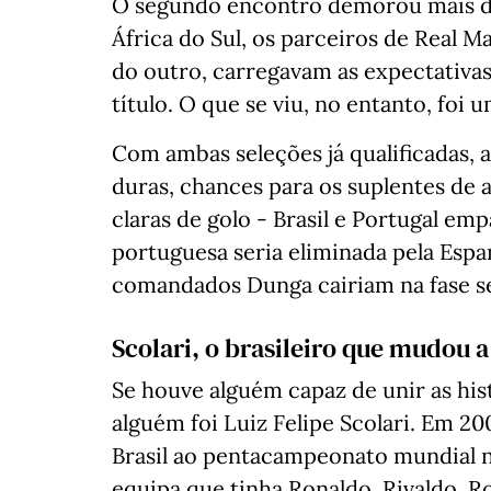
O segundo encontro demorou mais de
África do Sul, os parceiros de Real M
do outro, carregavam as expectativa
título. O que se viu, no entanto, foi
Com ambas seleções já qualificadas, 
duras, chances para os suplentes de
claras de golo - Brasil e Portugal em
portuguesa seria eliminada pela Espa
comandados Dunga cairiam na fase seg
Scolari, o brasileiro que mudou a
Se houve alguém capaz de unir as hist
alguém foi Luiz Felipe Scolari. Em 200
Brasil ao pentacampeonato mundial n
equipa que tinha Ronaldo, Rivaldo, 