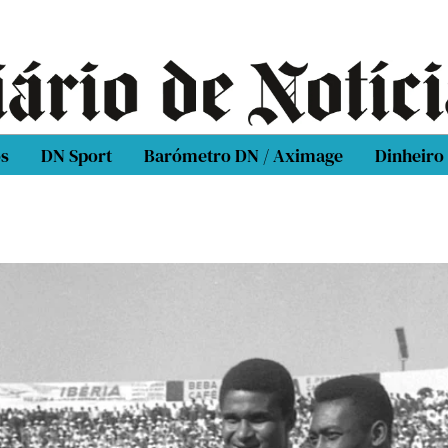
os
DN Sport
Barómetro DN / Aximage
Dinheiro