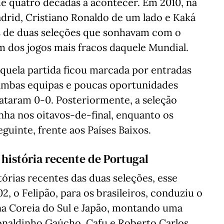
 quatro décadas a acontecer. Em 2010, na
adrid, Cristiano Ronaldo de um lado e Kaká
s de duas seleções que sonhavam com o
 um dos jogos mais fracos daquele Mundial.
aquela partida ficou marcada por entradas
 ambas equipas e poucas oportunidades
pataram 0-0. Posteriormente, a seleção
nha nos oitavos-de-final, enquanto os
uinte, frente aos Países Baixos.
 história recente de Portugal
órias recentes das duas seleções, esse
2, o Felipão, para os brasileiros, conduziu o
a Coreia do Sul e Japão, montando uma
Ronaldinho Gaúcho, Cafu e Roberto Carlos