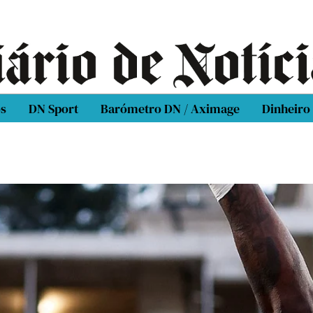
os
DN Sport
Barómetro DN / Aximage
Dinheiro