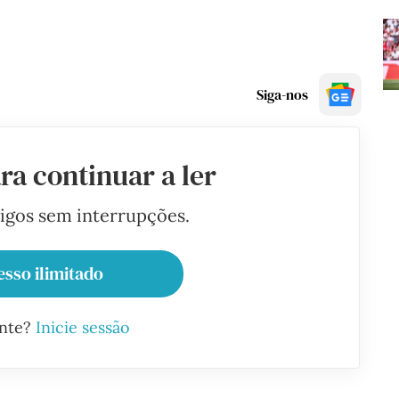
Siga-nos
ra continuar a ler
tigos sem interrupções.
esso ilimitado
ante?
Inicie sessão