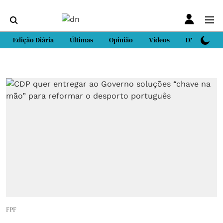
Edição Diária
Últimas
Opinião
Vídeos
DN Sport
FPF