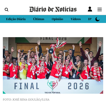
Edição Diária
Últimas
Opinião
Vídeos
DN Sport
FOTO: JOSÉ SENA GOULÃO/LUSA