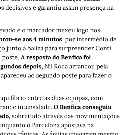
 decisivos e garantiu assim presença na
evado e o marcador mexeu logo nos
ntou-se aos 4 minutos
, por intermédio de
ço junto à baliza para surpreender Conti
 poste.
A resposta do Benfica foi
egundos depois,
Nil Roca arrancou pela
e apareceu ao segundo poste para fazer o
equilíbrio entre as duas equipas, com
grande intensidade.
O Benfica conseguiu
ado,
sobretudo através das movimentações
 enquanto o Barcelona apostava na
nsições rápidas. As águias chegaram mesmo