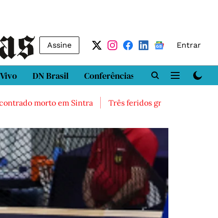
Assine
Entrar
 Vivo
DN Brasil
Conferências
DN LAB
Class
 morto em Sintra
Três feridos graves após inalação de v