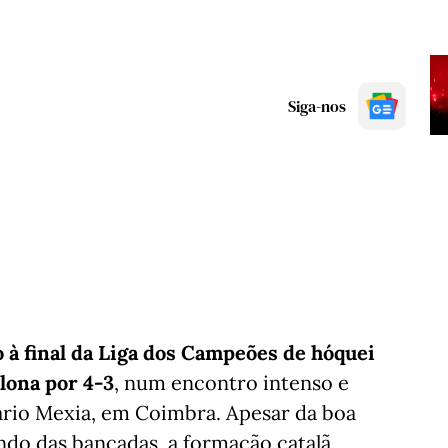
Siga-nos
o à final da Liga dos Campeões de hóquei
lona por 4-3
, num encontro intenso e
ário Mexia, em Coimbra. Apesar da boa
indo das bancadas, a formação catalã