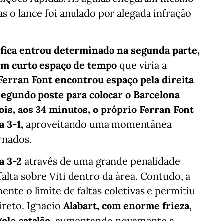
mas o lance foi anulado por alegada infração
fica entrou determinado na segunda parte,
um curto espaço de tempo
que viria a
Ferran Font encontrou espaço pela direita
segundo poste para colocar o Barcelona
s, aos 34 minutos, o próprio Ferran Font
a 3-1,
aproveitando uma momentânea
rnados.
a 3-2
através de uma grande penalidade
alta sobre Viti dentro da área. Contudo, a
nte o limite de faltas coletivas e permitiu
ireto. Ignacio
Alabart, com enorme frieza,
olo catalão
, aumentando novamente a