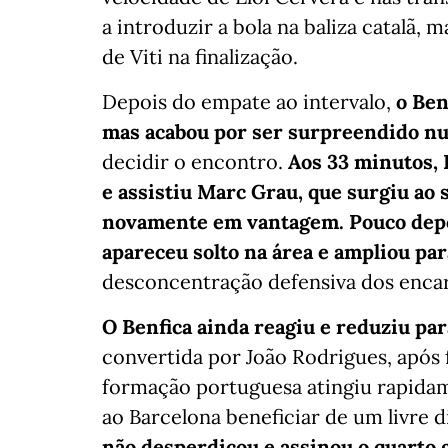
a introduzir a bola na baliza catalã, 
de Viti na finalização.
Depois do empate ao intervalo,
o Ben
mas acabou por ser surpreendido n
decidir o encontro.
Aos 33 minutos, 
e assistiu Marc Grau, que surgiu ao 
novamente em vantagem. Pouco depoi
apareceu solto na área e ampliou par
desconcentração defensiva dos enca
O Benfica ainda reagiu e reduziu par
convertida por João Rodrigues, após f
formação portuguesa atingiu rapidame
ao Barcelona beneficiar de um livre d
não desperdiçou e assinou o quarto g