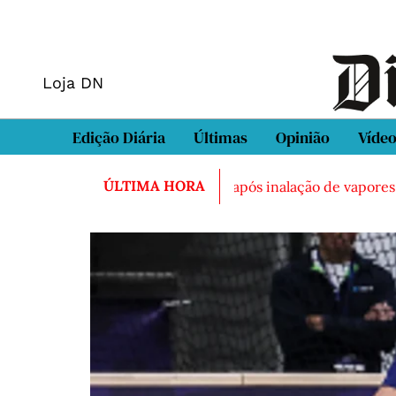
Loja DN
Edição Diária
Últimas
Opinião
Víde
ÚLTIMA HORA
tra
Três feridos graves após inalação de vapores tóxicos