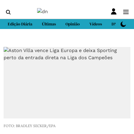
Edição Diária
Últimas
Opinião
Vídeos
DN Sport
FOTO: BRADLEY SECKER/EPA