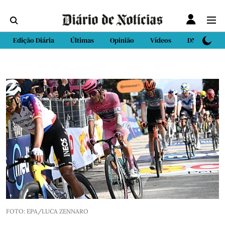
Edição Diária
Últimas
Opinião
Vídeos
DN Sport
FOTO: EPA/LUCA ZENNARO