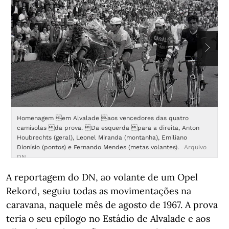
Homenagem em Alvalade aos vencedores das quatro
A
camisolas da prova. Da esquerda para a direita, Anton
t
Houbrechts (geral), Leonel Miranda (montanha), Emiliano
T
Dionísio (pontos) e Fernando Mendes (metas volantes).
Arquivo
c
DN
f
A
A reportagem do DN, ao volante de um Opel
Rekord, seguiu todas as movimentações na
caravana, naquele mês de agosto de 1967. A prova
teria o seu epílogo no Estádio de Alvalade e aos