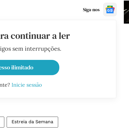
Siga-nos
ra continuar a ler
tigos sem interrupções.
esso ilimitado
ante?
Inicie sessão
Estreia da Semana