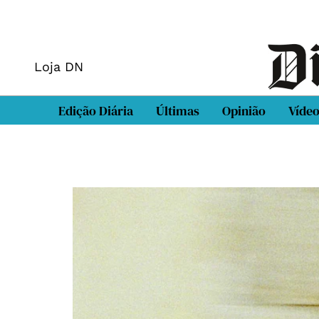
Loja DN
Edição Diária
Últimas
Opinião
Víde