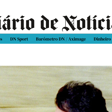
os
DN Sport
Barómetro DN / Aximage
Dinheiro