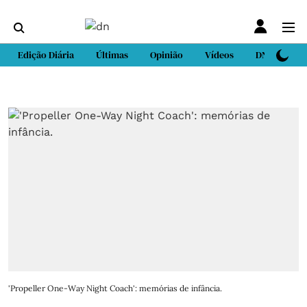
Edição Diária
Últimas
Opinião
Vídeos
DN Sport
'Propeller One-Way Night Coach': memórias de infância.